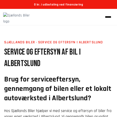
Gå
0 kr. i udbetaling ved finansiering
til
indholdet
SJÆLLANDS BILER · SERVICE OG EFTERSYN I ALBERTSLUND
SERVICE OG EFTERSYN AF BIL I
ALBERTSLUND
Brug for serviceeftersyn,
gennemgang af bilen eller et lokalt
autoværksted i Albertslund?
Hos Sjællands Biler hjælper vi med service og eftersyn af biler fra
vores eget værksted i Albertslund. Vi gennemgår bilen grundigt