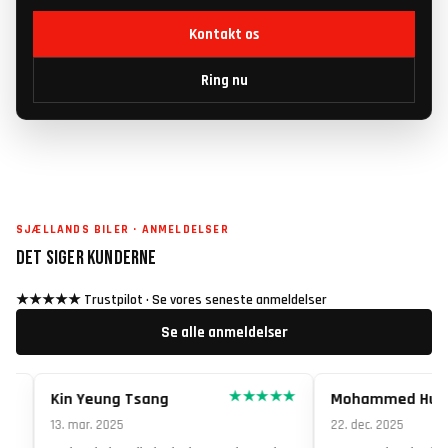
Kontakt os
Ring nu
SJÆLLANDS BILER · ANMELDELSER
DET SIGER KUNDERNE
★★★★★ Trustpilot · Se vores seneste anmeldelser
Se alle anmeldelser
★
★★★★★
Kin Yeung Tsang
Mohammed Hussa
13. mar. 2025
22. dec. 2025