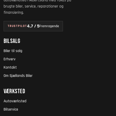
autoværksted i Albertslund med fokus på
brugte biler, service, reparationer og
finansiering.
4,7 / 5
Fremragende
TRUSTPILOT
Bilsalg
Biler til salg
Erhverv
Kontakt
Om Sjællands Biler
Værksted
Autoværksted
Bilservice